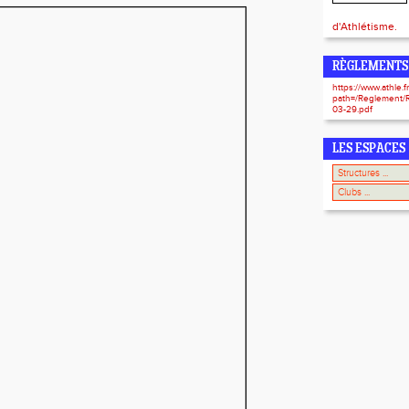
d'Athlétisme.
RÈGLEMENTS
https://www.athle.f
path=/Reglement
03-29.pdf
LES ESPACES