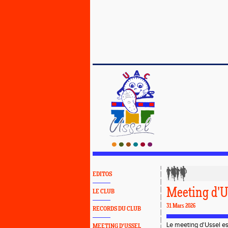
EDITOS
Meeting d'U
LE CLUB
31 Mars 2026
RECORDS DU CLUB
Le meeting d'Ussel es
MEETING D'USSEL