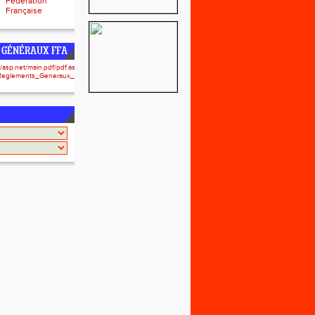
Fédération
Française
 GÉNÉRAUX FFA
r/asp.net/main.pdf/pdf.aspx?
/Reglements_Generaux_2024-