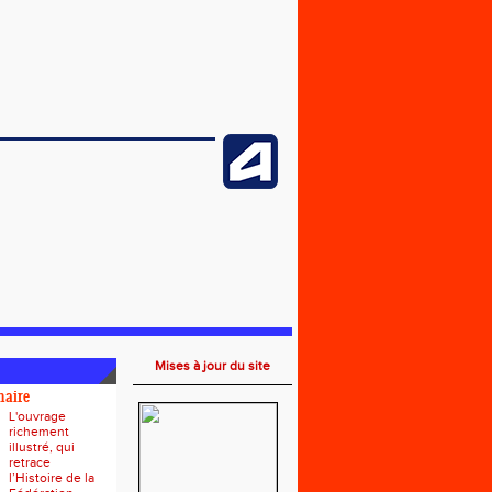
Mises à jour du site
naire
L'ouvrage
richement
illustré, qui
retrace
l’Histoire de la