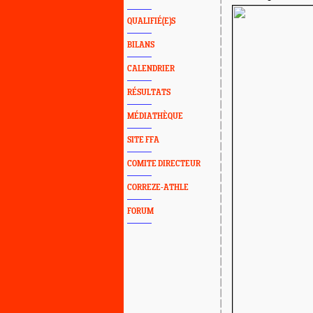
QUALIFIÉ(E)S
BILANS
CALENDRIER
RÉSULTATS
MÉDIATHÈQUE
SITE FFA
COMITE DIRECTEUR
CORREZE-ATHLE
FORUM