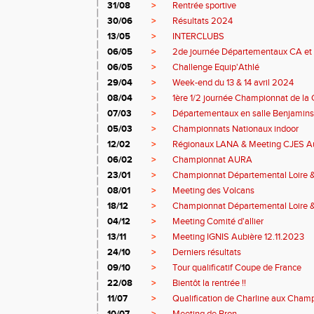
31/08
>
Rentrée sportive
30/06
>
Résultats 2024
13/05
>
INTERCLUBS
06/05
>
2de journée Départementaux CA et 
06/05
>
Challenge Equip'Athlé
29/04
>
Week-end du 13 & 14 avril 2024
08/04
>
1ère 1/2 journée Championnat de la 
07/03
>
Départementaux en salle Benjamins
05/03
>
Championnats Nationaux indoor
12/02
>
Régionaux LANA & Meeting CJES A
06/02
>
Championnat AURA
23/01
>
Championnat Départemental Loire 
08/01
>
Meeting des Volcans
18/12
>
Championnat Départemental Loire 
04/12
>
Meeting Comité d'allier
13/11
>
Meeting IGNIS Aubière 12.11.2023
24/10
>
Derniers résultats
09/10
>
Tour qualificatif Coupe de France
22/08
>
Bientôt la rentrée !!
11/07
>
Qualification de Charline aux Cham