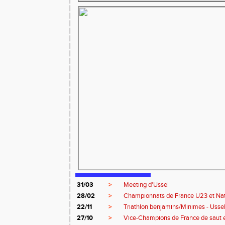
31/03
>
Meeting d'Ussel
28/02
>
Championnats de France U23 et Na
22/11
>
Triathlon benjamins/Minimes - Usse
27/10
>
Vice-Champions de France de saut 