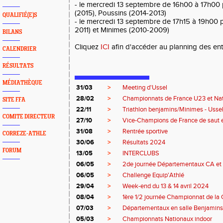
- le mercredi 13 septembre de 16h00 à 17h00 
(2015), Poussins (2014-2013)
QUALIFIÉ(E)S
- le mercredi 13 septembre de 17h15 à 19h00 
2011) et Minimes (2010-2009)
BILANS
Cliquez
ICI
afin d'accéder au planning des en
CALENDRIER
RÉSULTATS
MÉDIATHÈQUE
31/03
>
Meeting d'Ussel
28/02
>
Championnats de France U23 et Na
SITE FFA
22/11
>
Triathlon benjamins/Minimes - Usse
COMITE DIRECTEUR
27/10
>
Vice-Champions de France de saut 
31/08
>
Rentrée sportive
CORREZE-ATHLE
30/06
>
Résultats 2024
FORUM
13/05
>
INTERCLUBS
06/05
>
2de journée Départementaux CA et 
06/05
>
Challenge Equip'Athlé
29/04
>
Week-end du 13 & 14 avril 2024
08/04
>
1ère 1/2 journée Championnat de la 
07/03
>
Départementaux en salle Benjamins
05/03
>
Championnats Nationaux indoor