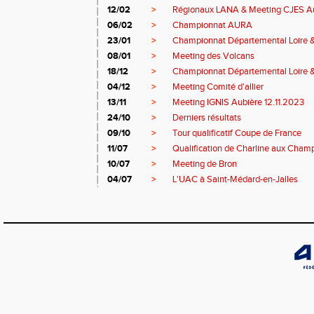
12/02
>
Régionaux LANA & Meeting CJES A
06/02
>
Championnat AURA
23/01
>
Championnat Départemental Loire 
08/01
>
Meeting des Volcans
18/12
>
Championnat Départemental Loire 
04/12
>
Meeting Comité d'allier
13/11
>
Meeting IGNIS Aubière 12.11.2023
24/10
>
Derniers résultats
09/10
>
Tour qualificatif Coupe de France
11/07
>
Qualification de Charline aux Cham
10/07
>
Meeting de Bron
04/07
>
L'UAC à Saint-Médard-en-Jalles