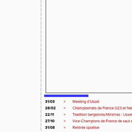
31/03
>
Meeting d'Ussel
28/02
>
Championnats de France U23 et Na
22/11
>
Triathlon benjamins/Minimes - Usse
27/10
>
Vice-Champions de France de saut 
31/08
>
Rentrée sportive