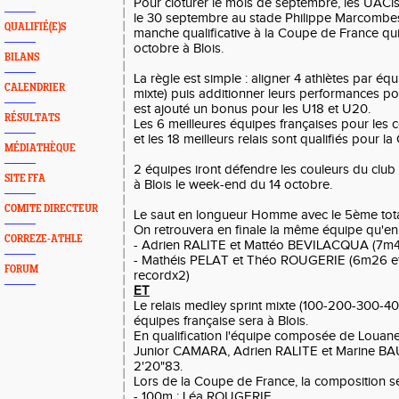
Pour clôturer le mois de septembre, les UACi
le 30 septembre au stade Philippe Marcombe
QUALIFIÉ(E)S
manche qualificative à la Coupe de France qui 
octobre à Blois.
BILANS
La règle est simple : aligner 4 athlètes par 
CALENDRIER
mixte) puis additionner leurs performances pou
est ajouté un bonus pour les U18 et U20.
RÉSULTATS
Les 6 meilleures équipes françaises pour les c
et les 18 meilleurs relais sont qualifiés pour 
MÉDIATHÈQUE
2 équipes iront défendre les couleurs du club l
SITE FFA
à Blois le week-end du 14 octobre.
COMITE DIRECTEUR
Le saut en longueur Homme avec le 5ème tota
On retrouvera en finale la même équipe qu'en q
CORREZE-ATHLE
- Adrien RALITE et Mattéo BEVILACQUA (7m48
- Mathéis PELAT et Théo ROUGERIE (6m26 et
FORUM
recordx2)
ET
Le relais medley sprint mixte (100-200-300-40
équipes française sera à Blois.
En qualification l'équipe composée de Lou
Junior CAMARA, Adrien RALITE et Marine BA
2'20"83.
Lors de la Coupe de France, la composition ser
- 100m : Léa ROUGERIE