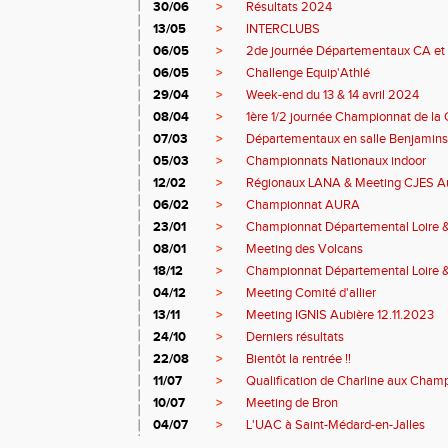
30/06
>
Résultats 2024
13/05
>
INTERCLUBS
06/05
>
2de journée Départementaux CA et 
06/05
>
Challenge Equip'Athlé
29/04
>
Week-end du 13 & 14 avril 2024
08/04
>
1ère 1/2 journée Championnat de la 
07/03
>
Départementaux en salle Benjamins
05/03
>
Championnats Nationaux indoor
12/02
>
Régionaux LANA & Meeting CJES A
06/02
>
Championnat AURA
23/01
>
Championnat Départemental Loire 
08/01
>
Meeting des Volcans
18/12
>
Championnat Départemental Loire 
04/12
>
Meeting Comité d'allier
13/11
>
Meeting IGNIS Aubière 12.11.2023
24/10
>
Derniers résultats
22/08
>
Bientôt la rentrée !!
11/07
>
Qualification de Charline aux Cham
10/07
>
Meeting de Bron
04/07
>
L'UAC à Saint-Médard-en-Jalles