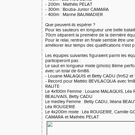
- 200m : Mathéis PELAT
- 300m : Bouba-Junior CAMARA
- 400m : Marine BAUMADIER
Que peuvent-ils espérer ?
Pour les sauteurs en longueur une belle batai
70cm séparent la première de la dernière équ
Pour le relai, rentrer en finale semble être une
améliorer leur temps des qualifications n'est 
Les équipes suivantes figuraient parmi les équ
participeront pas :
Le saut en longueur mixte (photo) 8ème perf
avec un total de 6m86.
- Louane MALAQUIS et Betty CADU (1m52 et 1m
- Record pour Mattéo BEVILACQUA avec 1m8
RALITE
Le 4x100m Femme : Louane MALAQUIS, Léa 
BEAUVAIS, Betty CADU
Le medley Femme : Betty CADU, Iléana BEAU
Léa ROUGERIE
Le 4x200m mixte : Léa ROUGERIE, Camille G
CAMARA et Mathéis PELAT