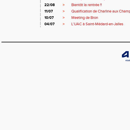
22/08
>
Bientôt la rentrée !!
11/07
>
Qualification de Charline aux Cham
10/07
>
Meeting de Bron
04/07
>
L'UAC à Saint-Médard-en-Jalles