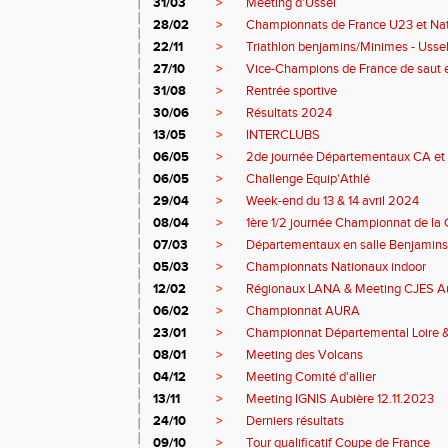
31/03
>
Meeting d'Ussel
28/02
>
Championnats de France U23 et Na
22/11
>
Triathlon benjamins/Minimes - Usse
27/10
>
Vice-Champions de France de saut 
31/08
>
Rentrée sportive
30/06
>
Résultats 2024
13/05
>
INTERCLUBS
06/05
>
2de journée Départementaux CA et 
06/05
>
Challenge Equip'Athlé
29/04
>
Week-end du 13 & 14 avril 2024
08/04
>
1ère 1/2 journée Championnat de la 
07/03
>
Départementaux en salle Benjamins
05/03
>
Championnats Nationaux indoor
12/02
>
Régionaux LANA & Meeting CJES A
06/02
>
Championnat AURA
23/01
>
Championnat Départemental Loire 
08/01
>
Meeting des Volcans
04/12
>
Meeting Comité d'allier
13/11
>
Meeting IGNIS Aubière 12.11.2023
24/10
>
Derniers résultats
09/10
>
Tour qualificatif Coupe de France