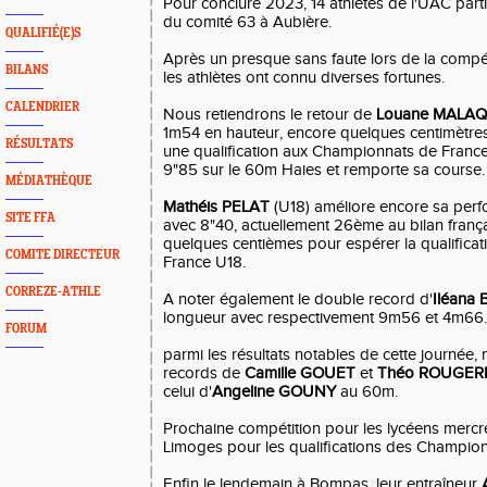
Pour conclure 2023, 14 athlètes de l'UAC parti
du comité 63 à Aubière.
QUALIFIÉ(E)S
Après un presque sans faute lors de la compé
BILANS
les athlètes ont connu diverses fortunes.
CALENDRIER
Nous retiendrons le retour de
Louane MALAQ
1m54 en hauteur, encore quelques centimètre
RÉSULTATS
une qualification aux Championnats de France 
9"85 sur le 60m Haies et remporte sa course.
MÉDIATHÈQUE
Mathéis PELAT
(U18) améliore encore sa perf
SITE FFA
avec 8"40, actuellement 26ème au bilan françai
quelques centièmes pour espérer la qualific
COMITE DIRECTEUR
France U18.
CORREZE-ATHLE
A noter également le double record d'
Iléana
longueur avec respectivement 9m56 et 4m66.
FORUM
parmi les résultats notables de cette journée,
records de
Camille GOUET
et
Théo ROUGER
celui d'
Angeline GOUNY
au 60m.
Prochaine compétition pour les lycéens merc
Limoges pour les qualifications des Champio
Enfin le lendemain à Bompas, leur entraîneur