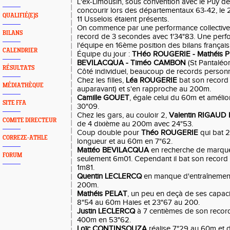
L'ex-Limousin, sous convention avec le Puy de
concourir lors des départementaux 63-42, le 
QUALIFIÉ(E)S
11 Usselois étaient présents.
On commence par une performance collective,
BILANS
record de 3 secondes avec 1'34"83. Une perf
l'équipe en 16ème position des bilans français
CALENDRIER
Équipe du jour :
THéo ROUGERIE - Mathéis P
BEVILACQUA - Timéo CAMBON
(St Pantaléon
RÉSULTATS
Côté individuel, beaucoup de records personn
Chez les filles,
Léa ROUGERIE
bat son record
MÉDIATHÈQUE
auparavant) et s'en rapproche au 200m.
Camille GOUET
, égale celui du 60m et améli
SITE FFA
30"09.
Chez les gars, au couloir 2,
Valentin RIGAUD
COMITE DIRECTEUR
de 4 dixième au 200m avec 24"53.
Coup double pour
Théo ROUGERIE
qui bat 2
CORREZE-ATHLE
longueur et au 60m en 7"62.
Mattéo BEVILACQUA
en recherche de marque 
FORUM
seulement 6m01. Cependant il bat son record 
1m81.
Quentin LECLERCQ
en manque d'entraînement 
200m.
Mathéis PELAT
, un peu en deçà de ses capaci
8"54 au 60m Haies et 23"67 au 200.
Justin LECLERCQ
à 7 centièmes de son recor
400m en 53"62.
Loïc CONTINSOUZA
réalise 7"29 au 60m et d