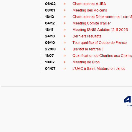
06/02
>
Championnat AURA
08/01
>
Meeting des Volcans
18/12
>
Championnat Départemental Loire 
04/12
>
Meeting Comité d'allier
13/11
>
Meeting IGNIS Aubière 12.11.2023
24/10
>
Derniers résultats
09/10
>
Tour qualificatif Coupe de France
22/08
>
Bientôt la rentrée !!
11/07
>
Qualification de Charline aux Cham
10/07
>
Meeting de Bron
04/07
>
L'UAC à Saint-Médard-en-Jalles