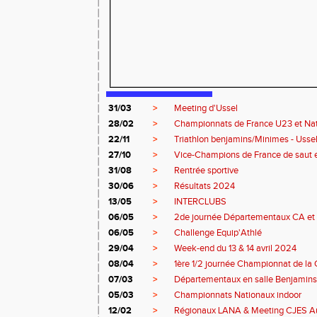
31/03
>
Meeting d'Ussel
28/02
>
Championnats de France U23 et Na
22/11
>
Triathlon benjamins/Minimes - Usse
27/10
>
Vice-Champions de France de saut 
31/08
>
Rentrée sportive
30/06
>
Résultats 2024
13/05
>
INTERCLUBS
06/05
>
2de journée Départementaux CA et 
06/05
>
Challenge Equip'Athlé
29/04
>
Week-end du 13 & 14 avril 2024
08/04
>
1ère 1/2 journée Championnat de la 
07/03
>
Départementaux en salle Benjamins
05/03
>
Championnats Nationaux indoor
12/02
>
Régionaux LANA & Meeting CJES A