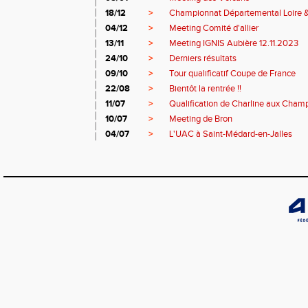
18/12
>
Championnat Départemental Loire 
04/12
>
Meeting Comité d'allier
13/11
>
Meeting IGNIS Aubière 12.11.2023
24/10
>
Derniers résultats
09/10
>
Tour qualificatif Coupe de France
22/08
>
Bientôt la rentrée !!
11/07
>
Qualification de Charline aux Cham
10/07
>
Meeting de Bron
04/07
>
L'UAC à Saint-Médard-en-Jalles