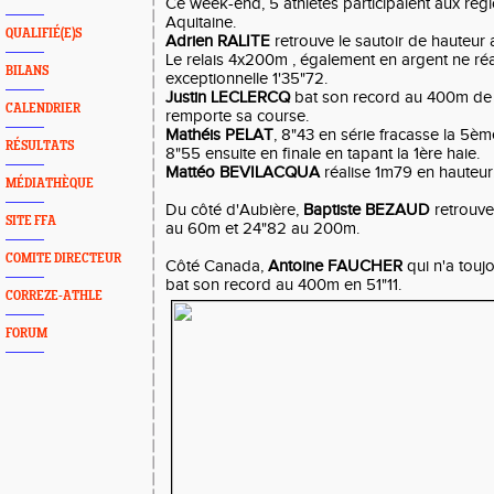
Ce week-end, 5 athlètes participaient aux ré
Aquitaine.
QUALIFIÉ(E)S
Adrien RALITE
retrouve le sautoir de hauteu
Le relais 4x200m , également en argent ne ré
BILANS
exceptionnelle 1'35"72.
Justin LECLERCQ
bat son record au 400m de 
CALENDRIER
remporte sa course.
Mathéis PELAT
, 8"43 en série fracasse la 5ème
RÉSULTATS
8"55 ensuite en finale en tapant la 1ère haie.
Mattéo BEVILACQUA
réalise 1m79 en hauteur
MÉDIATHÈQUE
Du côté d'Aubière,
Baptiste BEZAUD
retrouve
SITE FFA
au 60m et 24"82 au 200m.
COMITE DIRECTEUR
Côté Canada,
Antoine FAUCHER
qui n'a touj
bat son record au 400m en 51"11.
CORREZE-ATHLE
FORUM