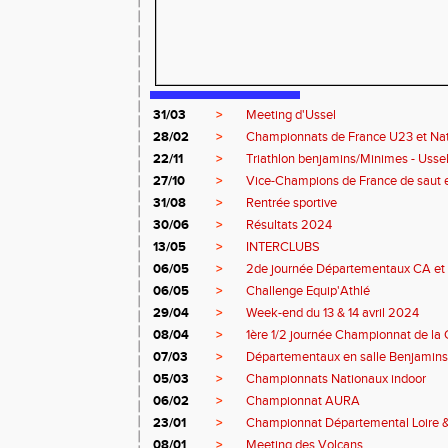
31/03
>
Meeting d'Ussel
28/02
>
Championnats de France U23 et Na
22/11
>
Triathlon benjamins/Minimes - Usse
27/10
>
Vice-Champions de France de saut 
31/08
>
Rentrée sportive
30/06
>
Résultats 2024
13/05
>
INTERCLUBS
06/05
>
2de journée Départementaux CA et 
06/05
>
Challenge Equip'Athlé
29/04
>
Week-end du 13 & 14 avril 2024
08/04
>
1ère 1/2 journée Championnat de la 
07/03
>
Départementaux en salle Benjamins
05/03
>
Championnats Nationaux indoor
06/02
>
Championnat AURA
23/01
>
Championnat Départemental Loire 
08/01
>
Meeting des Volcans