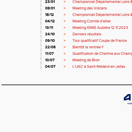
23/01
>
Championnat Départemental Loire 
08/01
>
Meeting des Volcans
18/12
>
Championnat Départemental Loire 
04/12
>
Meeting Comité d'allier
13/11
>
Meeting IGNIS Aubière 12.11.2023
24/10
>
Derniers résultats
09/10
>
Tour qualificatif Coupe de France
22/08
>
Bientôt la rentrée !!
11/07
>
Qualification de Charline aux Cham
10/07
>
Meeting de Bron
04/07
>
L'UAC à Saint-Médard-en-Jalles