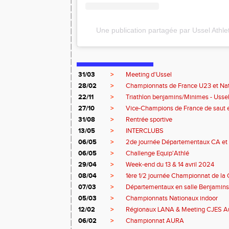
Une publication partagée par Ussel Athle
31/03
>
Meeting d'Ussel
28/02
>
Championnats de France U23 et Na
22/11
>
Triathlon benjamins/Minimes - Usse
27/10
>
Vice-Champions de France de saut 
31/08
>
Rentrée sportive
13/05
>
INTERCLUBS
06/05
>
2de journée Départementaux CA et 
06/05
>
Challenge Equip'Athlé
29/04
>
Week-end du 13 & 14 avril 2024
08/04
>
1ère 1/2 journée Championnat de la 
07/03
>
Départementaux en salle Benjamins
05/03
>
Championnats Nationaux indoor
12/02
>
Régionaux LANA & Meeting CJES A
06/02
>
Championnat AURA