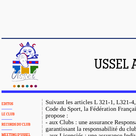
USSEL 
Suivant les articles L 321-1, L321-
EDITOS
Code du Sport, la Fédération França
LE CLUB
propose :
- aux Clubs : une assurance Responsa
RECORDS DU CLUB
garantissant la responsabilité du clu
- aux Licenciés : une assurance Indi
MEETING D'USSEL