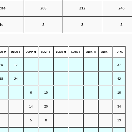
ciés
208
212
246
ts
2
2
2
CO_M
DECO_F
COMP_M
COMP_F
LOISS_M
LOISS_F
ENCA_M
ENCA_F
TOTAL
20
17
37
18
24
42
6
10
16
14
20
34
5
8
13