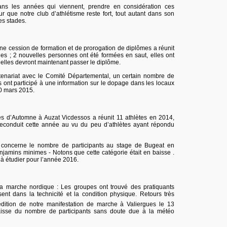
ans les années qui viennent, prendre en considération ces
ur que notre club d’athlétisme reste fort, tout autant dans son
es stades.
ne cession de formation et de prorogation de diplômes a réunit
ges ; 2 nouvelles personnes ont été formées en saut, elles ont
n, elles devront maintenant passer le diplôme.
partenariat avec le Comité Départemental, un certain nombre de
es ont participé à une information sur le dopage dans les locaux
20 mars 2015.
s d’Automne à Auzat Vicdessos a réunit 11 athlètes en 2014,
reconduit cette année au vu du peu d’athlètes ayant répondu
 concerne le nombre de participants au stage de Bugeat en
enjamins minimes - Notons que cette catégorie était en baisse .
 à étudier pour l’année 2016.
a marche nordique : Les groupes ont trouvé des pratiquants
sent dans la technicité et la condition physique. Retours très
dition de notre manifestation de marche à Valiergues le 13
isse du nombre de participants sans doute due à la météo