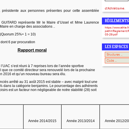
d'Athlétisme.
 présidente aux personnes présentes pour cette assemblée
RÈGLEMENTS
e GUITARD représente Mr le Maire d’Ussel et Mme Laurence
aire en charge des associations ..
https://www.athle.f
path=/Reglement
6 (Quorum 25%+ 1 = 10)
03-29.pdf
dont 6 par procuration
LES ESPACES
Rapport moral
 l’UAC s’est réuni à 7 reprises lors de l’année sportive
 que ce comité directeur sera renouvelé lors de la prochaine
n 2016 et qu’un nouveau bureau sera élu.
nciés arrêté au 31 août 2015 est stable – avec malgré tout une
% dans la catégorie benjamins. Le pourcentage des adhérents
oisirs est un facteur non négligeable de notre stabilité (28) soit
Année 2014/2015
Année 2013/2014
Année 2012/2