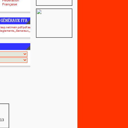
Fédération
Française
 GÉNÉRAUX FFA
r/asp.net/main.pdf/pdf.aspx?
/Reglements_Generaux_2024-
013