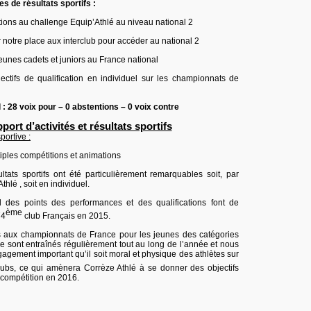
es de résultats sportifs :
tions au challenge Equip’Athlé au niveau national 2
r notre place aux interclub pour accéder au national 2
jeunes cadets et juniors au France national
ctifs de qualification en individuel sur les championnats de
 : 28 voix pour – 0 abstentions – 0 voix contre
port d’activités et résultats sportifs
portive :
tiples compétitions et animations
ultats sportifs ont été particulièrement remarquables soit, par
hlé , soit en individuel.
des points des performances et des qualifications font de
ème
74
club Français en 2015.
ts aux championnats de France pour les jeunes des catégories
se sont entraînés régulièrement tout au long de l’année et nous
agement important qu’il soit moral et physique des athlètes sur
lubs, ce qui amènera Corrèze Athlé à se donner des objectifs
e compétition en 2016.