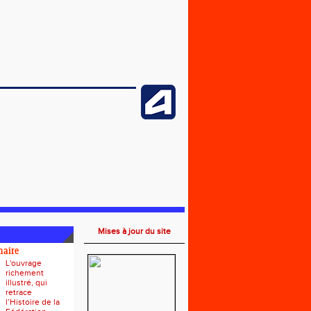
Mises à jour du site
naire
L'ouvrage
richement
illustré, qui
retrace
l’Histoire de la