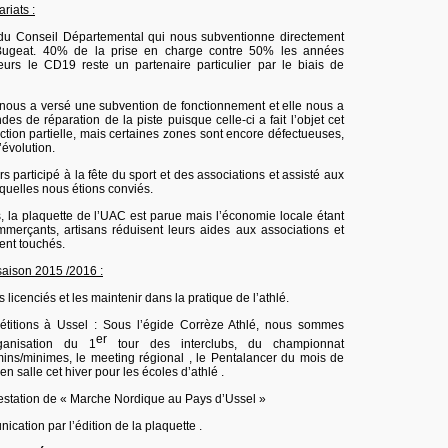
riats :
 du Conseil Départemental qui nous subventionne directement
Bugeat. 40% de la prise en charge contre 50% les années
eurs le CD19 reste un partenaire particulier par le biais de
ous a versé une subvention de fonctionnement et elle nous a
s de réparation de la piste puisque celle-ci a fait l’objet cet
ction partielle, mais certaines zones sont encore défectueuses,
l’évolution.
s participé à la fête du sport et des associations et assisté aux
quelles nous étions conviés.
 la plaquette de l’UAC est parue mais l’économie locale étant
mmerçants, artisans réduisent leurs aides aux associations et
nt touchés.
saison 2015 /2016 :
es licenciés et les maintenir dans la pratique de l’athlé.
titions à Ussel : Sous l’égide Corrèze Athlé, nous sommes
er
rganisation du 1
tour des interclubs, du championnat
ins/minimes, le meeting régional , le Pentalancer du mois de
 en salle cet hiver pour les écoles d’athlé .
estation de « Marche Nordique au Pays d’Ussel »
ication par l’édition de la plaquette .