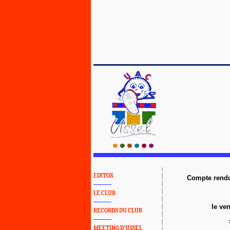
EDITOS
Compte rendu
LE CLUB
le ve
RECORDS DU CLUB
MEETING D'USSEL