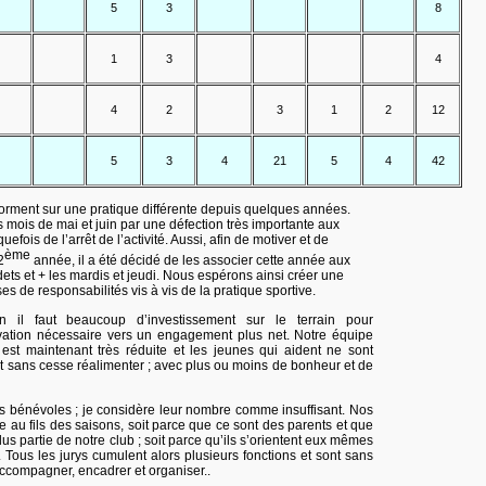
5
3
8
1
3
4
4
2
3
1
2
12
5
3
4
21
5
4
42
rment sur une pratique différente depuis quelques années.
es mois de mai et juin par une défection très importante aux
efois de l’arrêt de l’activité. Aussi, afin de motiver et de
ème
2
année, il a été décidé de les associer cette année aux
ts et + les mardis et jeudi. Nous espérons ainsi créer une
es de responsabilités vis à vis de la pratique sportive.
n il faut beaucoup d’investissement sur le terrain pour
ation nécessaire vers un engagement plus net. Notre équipe
 est maintenant très réduite et les jeunes qui aident ne sont
ut sans cesse réalimenter ; avec plus ou moins de bonheur et de
s bénévoles ; je considère leur nombre comme insuffisant. Nos
le au fils des saisons, soit parce que ce sont des parents et que
lus partie de notre club ; soit parce qu’ils s’orientent eux mêmes
s. Tous les jurys cumulent alors plusieurs fonctions et sont sans
accompagner, encadrer et organiser..