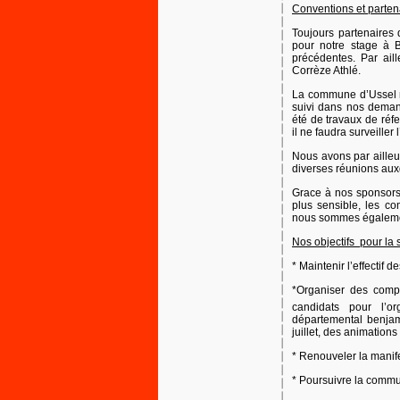
Conventions et partena
Toujours partenaires
pour notre stage à 
précédentes. Par aill
Corrèze Athlé.
La commune d’Ussel n
suivi dans nos demande
été de travaux de réfe
il ne faudra surveiller 
Nous avons par ailleur
diverses réunions aux
Grace à nos sponsors,
plus sensible, les co
nous sommes égaleme
Nos objectifs pour la 
* Maintenir l’effectif d
*Organiser des compé
candidats pour l’o
départemental benjam
juillet, des animations
* Renouveler la manif
* Poursuivre la commun