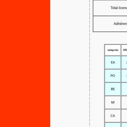
Total licen
Adhéren
catégories
DE
EA
PO
BE
MI
CA