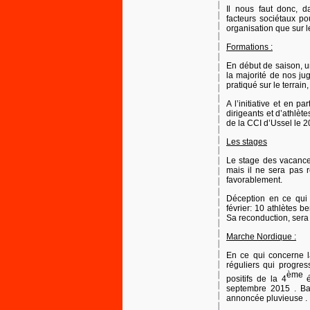
Il nous faut donc, d
facteurs sociétaux po
organisation que sur l
Formations :
En début de saison, u
la majorité de nos ju
pratiqué sur le terrai
A l’initiative et en 
dirigeants et d’athlèt
de la CCI d’Ussel le 
Les stages
Le stage des vacance
mais il ne sera pas 
favorablement.
Déception en ce qui
février: 10 athlètes b
Sa reconduction, sera
Marche Nordique :
En ce qui concerne l
réguliers qui progres
ème
positifs de la 4
é
septembre 2015 . Ba
annoncée pluvieuse .