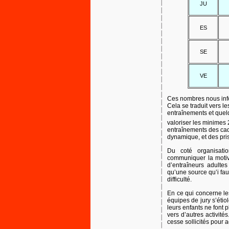
JU
ES
SE
VE
Ces nombres nous info
Cela se traduit vers l
entraînements et quelqu
valoriser les minimes 
entraînements des cade
dynamique, et des pris
Du coté organisatio
communiquer la motiv
d’entraîneurs adultes
qu’une source qu’i fa
difficulté.
En ce qui concerne le
équipes de jury s’étio
leurs enfants ne font p
vers d’autres activité
cesse sollicités pour 