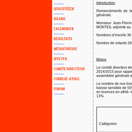
Introduction
QUALIFIÉ(E)S
Remerciements de la
générale.
BILANS
Monsieur Jean-Pierr
MONTEIL adjointe au M
CALENDRIER
Nombres d’inscrits 3
RÉSULTATS
Nombre de votants 28 
MÉDIATHÈQUE
SITE FFA
Bilans
Le comité directeur de
COMITE DIRECTEUR
2014/2015 pour rappel
assemblée générale e
CORREZE-ATHLE
Le nombre de nos lice
baisse sensible de 50
FORUM
en licences en athlé- l
13%.
Catégories