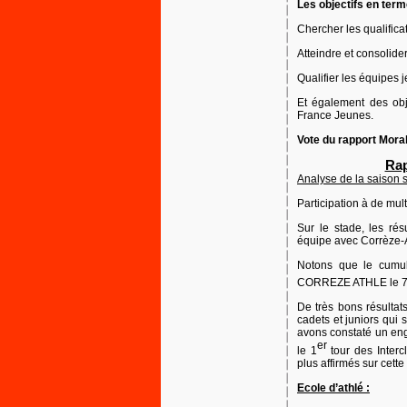
Les objectifs en term
Chercher les qualifica
Atteindre et consolide
Qualifier les équipes 
Et également des obje
France Jeunes.
Vote du rapport Moral
Rap
Analyse de la saison s
Participation à de mul
Sur le stade, les rés
équipe avec Corrèze-At
Notons que le cumul 
CORREZE ATHLE le 
De très bons résulta
cadets et juniors qui 
avons constaté un eng
er
le 1
tour des Interc
plus affirmés sur cett
Ecole d’athlé :