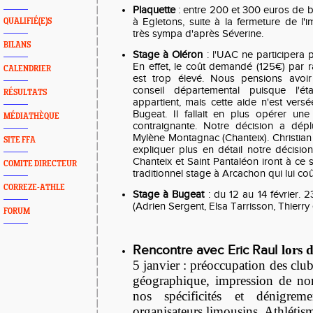
Plaquette
: entre 200 et 300 euros de b
à Egletons, suite à la fermeture de l'i
QUALIFIÉ(E)S
très sympa d'après Séverine.
BILANS
Stage à Oléron
: l'UAC ne participera 
En effet, le coût demandé (125€) par 
CALENDRIER
est trop élevé. Nous pensions avoir
conseil départemental puisque l'éta
RÉSULTATS
appartient, mais cette aide n'est vers
Bugeat. Il fallait en plus opérer une 
MÉDIATHÈQUE
contraignante. Notre décision a dép
Mylène Montagnac (Chanteix). Christian
SITE FFA
expliquer plus en détail notre décision.
Chanteix et Saint Pantaléon iront à ce 
COMITE DIRECTEUR
traditionnel stage à Arcachon qui lui co
CORREZE-ATHLE
Stage à Bugeat
: du 12 au 14 février. 2
(Adrien Sergent, Elsa Tarrisson, Thierry 
FORUM
Rencontre avec Eric Raul
lors
5 janvier :
préoccupation des club
géographique, impression de no
nos spécificités et dénigreme
organisateurs limousins. Athlétism