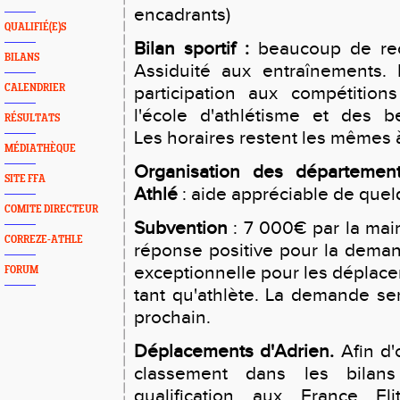
encadrants)
QUALIFIÉ(E)S
Bilan sportif :
beaucoup de rec
BILANS
Assiduité aux entraînements. P
CALENDRIER
participation aux compétitio
l'école d'athlétisme et des b
RÉSULTATS
Les horaires restent les mêmes à
MÉDIATHÈQUE
Organisation des départemen
SITE FFA
Athlé
: aide appréciable de quel
COMITE DIRECTEUR
Subvention
: 7 000€ par la mair
CORREZE-ATHLE
réponse positive pour la dema
exceptionnelle pour les déplac
FORUM
tant qu'athlète. La demande se
prochain.
Déplacements d'Adrien.
Afin d'
classement dans les bila
qualification aux France Eli